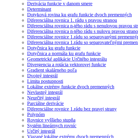
Derivácia funkcie v danom smere
Determinant
Dotyková rovina ku grafu funkcie dvoch premenných
Diferenciálna rovnica 1. rádu s pravou stranou
Diferenciálna rovnica n-tého rádu s nenulovou pravou st
Diferenciálna rovnica n-tého rádu s nulovu pravou stran
Diferenciálne rovnice 1.rádu so separovanými premenný
Diferenciálna rovnica 1.rádu so separovateľnými preme
Dotyčnica ku grafu funkcie
Dotyčnica a normála ku grafu funkcie
Geometrické aplikácie Určitého integrálu
Divergencia a rotácia vektorovej funkcie
Gradient skalárneho poľa
Dvojný integrál
Limita postupnosti
Lokálne extrémy funkcie dvoch premenných
Nevlastný integrál
Neurčitý integrál
Parciálne derivácie
Diferenciálne rovnice 1.rádu bez pravej strany
Polynóm
Rovnice vyššieho stupňa
Systém lineárnych rovníc
Určitý integrál
Viazané lokálne extrémy dvoch premenných