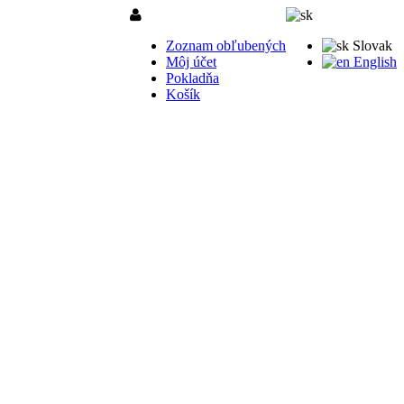
Zoznam obľubených
Slovak
Môj účet
English
Pokladňa
Košík