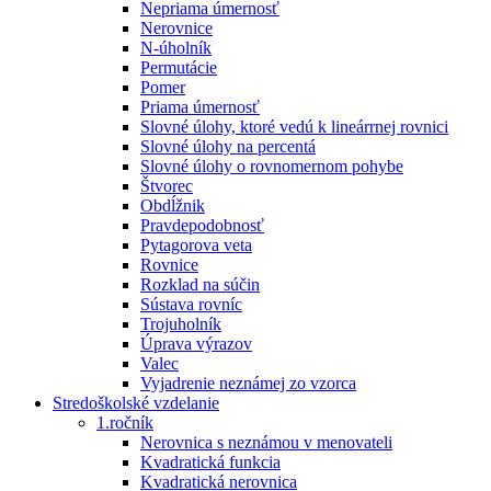
Nepriama úmernosť
Nerovnice
N-úholník
Permutácie
Pomer
Priama úmernosť
Slovné úlohy, ktoré vedú k lineárrnej rovnici
Slovné úlohy na percentá
Slovné úlohy o rovnomernom pohybe
Štvorec
Obdĺžnik
Pravdepodobnosť
Pytagorova veta
Rovnice
Rozklad na súčin
Sústava rovníc
Trojuholník
Úprava výrazov
Valec
Vyjadrenie neznámej zo vzorca
Stredoškolské vzdelanie
1.ročník
Nerovnica s neznámou v menovateli
Kvadratická funkcia
Kvadratická nerovnica