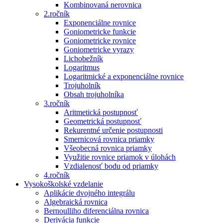
Kombinovaná nerovnica
2.ročník
Exponenciálne rovnice
Goniometricke funkcie
Goniometricke rovnice
Goniometricke vyrazy
Lichobežník
Logaritmus
Logaritmické a exponenciálne rovnice
Trojuholník
Obsah trojuholníka
3.ročník
Aritmetická postupnosť
Geometrická postupnosť
Rekurentné určenie postupnosti
Smernicová rovnica priamky
Všeobecná rovnica priamky
Využitie rovnice priamok v úlohách
Vzdialenosť bodu od priamky
4.ročník
Vysokoškolské vzdelanie
Aplikácie dvojného integrálu
Algebraická rovnica
Bernoulliho diferenciálna rovnica
Derivácia funkcie