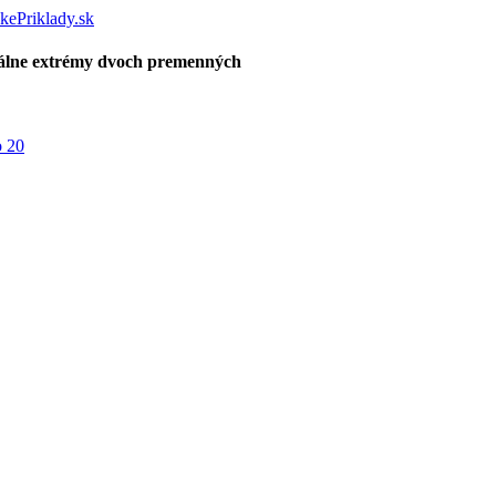
kálne extrémy dvoch premenných
o 20