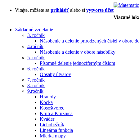
Vitajte, môžete sa
prihlásiť
alebo si
vytvorte účet
Viazané lo
Základné vzdelanie
3. ročník
Násobenie a delenie prirodzených čísiel v obore d
4.ročník
Násobenie a delenie v obore násobilky
5. ročník
Písomné delenie jednociferným číslom
6. ročník
Obsahy útvarov
7. ročník
8. ročník
9.ročník
Hranoly
Kocka
Kosoštvorec
Kruh a Kružnica
Kváder
Lichobežník
Lineárna funkcia
Mierka mapy