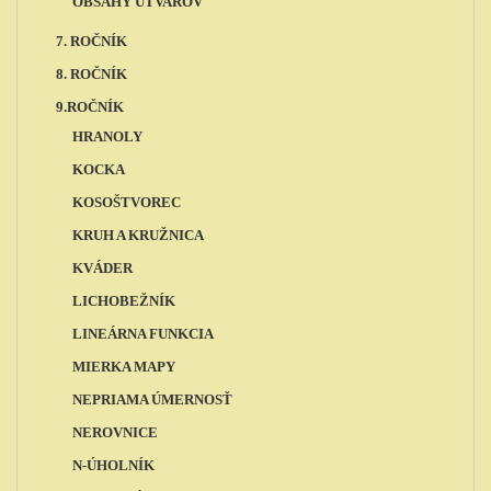
OBSAHY ÚTVAROV
7. ROČNÍK
8. ROČNÍK
9.ROČNÍK
HRANOLY
KOCKA
KOSOŠTVOREC
KRUH A KRUŽNICA
KVÁDER
LICHOBEŽNÍK
LINEÁRNA FUNKCIA
MIERKA MAPY
NEPRIAMA ÚMERNOSŤ
NEROVNICE
N-ÚHOLNÍK