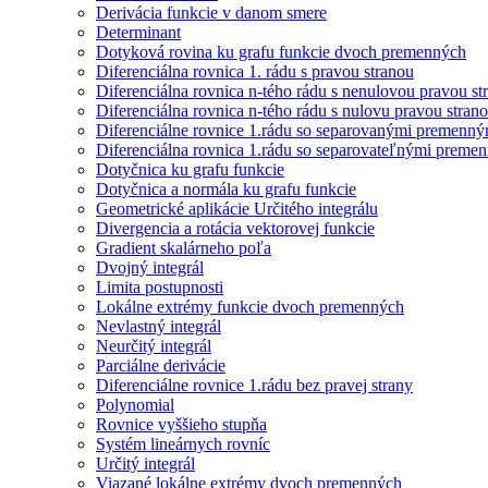
Derivácia funkcie v danom smere
Determinant
Dotyková rovina ku grafu funkcie dvoch premenných
Diferenciálna rovnica 1. rádu s pravou stranou
Diferenciálna rovnica n-tého rádu s nenulovou pravou st
Diferenciálna rovnica n-tého rádu s nulovu pravou stran
Diferenciálne rovnice 1.rádu so separovanými premenný
Diferenciálna rovnica 1.rádu so separovateľnými preme
Dotyčnica ku grafu funkcie
Dotyčnica a normála ku grafu funkcie
Geometrické aplikácie Určitého integrálu
Divergencia a rotácia vektorovej funkcie
Gradient skalárneho poľa
Dvojný integrál
Limita postupnosti
Lokálne extrémy funkcie dvoch premenných
Nevlastný integrál
Neurčitý integrál
Parciálne derivácie
Diferenciálne rovnice 1.rádu bez pravej strany
Polynomial
Rovnice vyššieho stupňa
Systém lineárnych rovníc
Určitý integrál
Viazané lokálne extrémy dvoch premenných