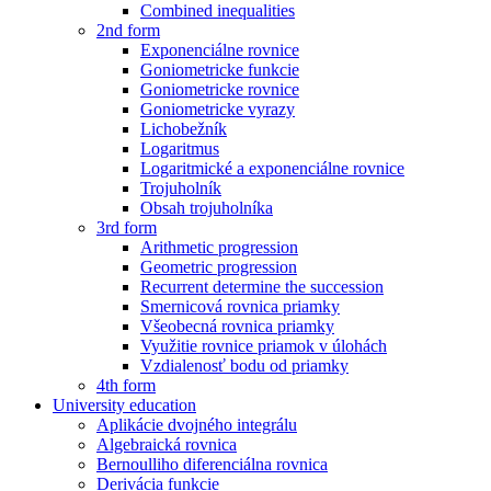
Combined inequalities
2nd form
Exponenciálne rovnice
Goniometricke funkcie
Goniometricke rovnice
Goniometricke vyrazy
Lichobežník
Logaritmus
Logaritmické a exponenciálne rovnice
Trojuholník
Obsah trojuholníka
3rd form
Arithmetic progression
Geometric progression
Recurrent determine the succession
Smernicová rovnica priamky
Všeobecná rovnica priamky
Využitie rovnice priamok v úlohách
Vzdialenosť bodu od priamky
4th form
University education
Aplikácie dvojného integrálu
Algebraická rovnica
Bernoulliho diferenciálna rovnica
Derivácia funkcie