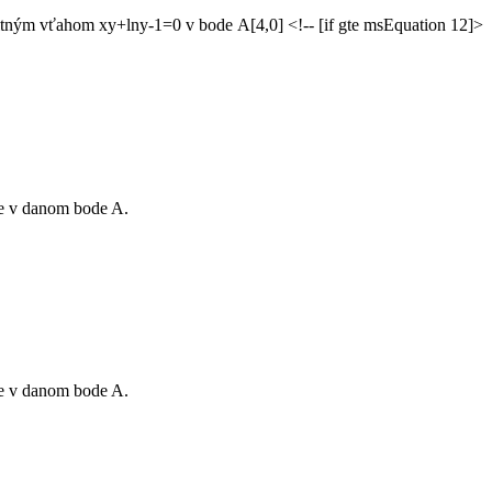
citným vťahom xy+lny-1=0 v bode A[4,0] <!-- [if gte msEquation 12]>
ie v danom bode A.
ie v danom bode A.