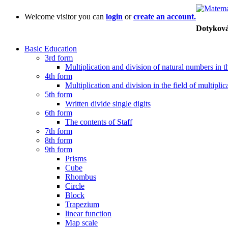
Welcome visitor you can
login
or
create an account.
Dotyková
Basic Education
3rd form
Multiplication and division of natural numbers in th
4th form
Multiplication and division in the field of multiplic
5th form
Written divide single digits
6th form
The contents of Staff
7th form
8th form
9th form
Prisms
Cube
Rhombus
Circle
Block
Trapezium
linear function
Map scale