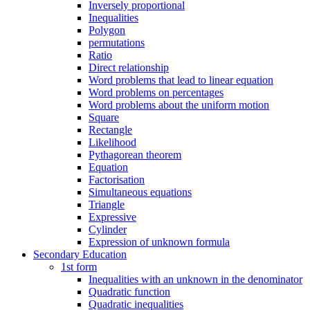
Inversely proportional
Inequalities
Polygon
permutations
Ratio
Direct relationship
Word problems that lead to linear equation
Word problems on percentages
Word problems about the uniform motion
Square
Rectangle
Likelihood
Pythagorean theorem
Equation
Factorisation
Simultaneous equations
Triangle
Expressive
Cylinder
Expression of unknown formula
Secondary Education
1st form
Inequalities with an unknown in the denominator
Quadratic function
Quadratic inequalities