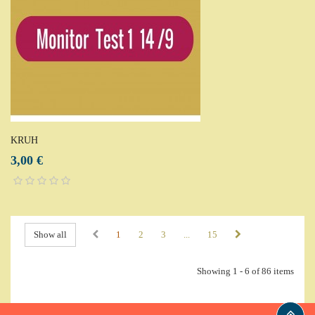
KRUH
3,00 €
Show all
1
2
3
...
15
Showing 1 - 6 of 86 items