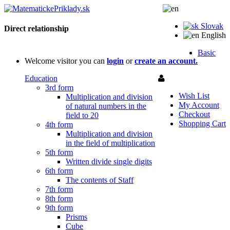
Slovak
Direct relationship
English
Basic
Welcome visitor you can
login
or
create an account.
Education
3rd form
Wish List
Multiplication and division
My Account
of natural numbers in the
Checkout
field to 20
Shopping Cart
4th form
Multiplication and division
in the field of multiplication
5th form
Written divide single digits
6th form
The contents of Staff
7th form
8th form
9th form
Prisms
Cube