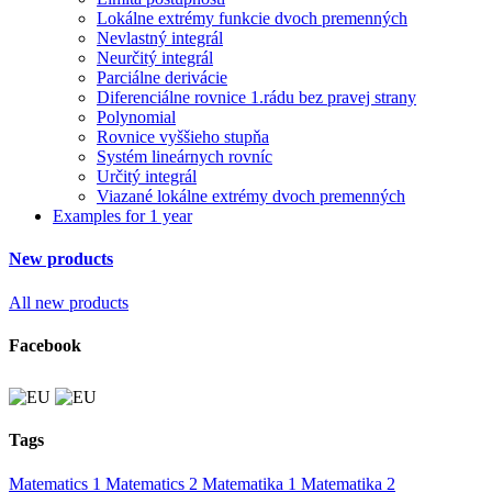
Lokálne extrémy funkcie dvoch premenných
Nevlastný integrál
Neurčitý integrál
Parciálne derivácie
Diferenciálne rovnice 1.rádu bez pravej strany
Polynomial
Rovnice vyššieho stupňa
Systém lineárnych rovníc
Určitý integrál
Viazané lokálne extrémy dvoch premenných
Examples for 1 year
New products
All new products
Facebook
Tags
Matematics 1
Matematics 2
Matematika 1
Matematika 2