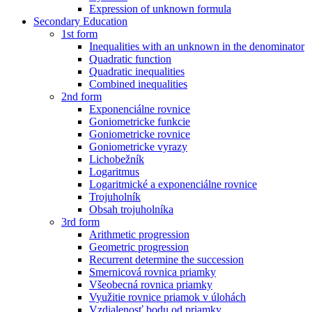
Expression of unknown formula
Secondary Education
1st form
Inequalities with an unknown in the denominator
Quadratic function
Quadratic inequalities
Combined inequalities
2nd form
Exponenciálne rovnice
Goniometricke funkcie
Goniometricke rovnice
Goniometricke vyrazy
Lichobežník
Logaritmus
Logaritmické a exponenciálne rovnice
Trojuholník
Obsah trojuholníka
3rd form
Arithmetic progression
Geometric progression
Recurrent determine the succession
Smernicová rovnica priamky
Všeobecná rovnica priamky
Využitie rovnice priamok v úlohách
Vzdialenosť bodu od priamky