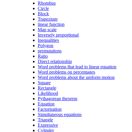
Rhombus
Circle
Block
Trapezium
linear function
Map scale
Inversely proportional
Inequalities
Polygon
permutations
Ratio
Direct relationship
Word problems that lead to linear equation
Word problems on percentages
Word problems about the uniform motion
Square
Rectangle
Likelihood
Pythagorean theorem
Equation
Factorisation
Simultaneous equations
Triangle
Expressive
Cylinder