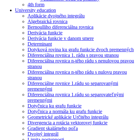
4th form
University education
Aplikácie dvojného integrálu
Algebraická rovnica
Bernoulliho diferenciálna rovnica
Derivácia funkcie
Derivácia funkcie v danom smere
Determinant
Dotyková rovina ku grafu funkcie dvoch premenných
Diferenciálna rovnica 1. rádu s pravou stranou
Diferenciálna rovnica n-tého rádu s nenulovou pravou
stranou
Diferenciálna rovnica n-tého rádu s nulovu pravou
stranou
Diferenciálne rovnice 1.rádu so separovanými
premennými
Diferenciálna rovnica 1.rádu so separovateľnými
premennými
Dotyčnica ku grafu funkcie
Dotyčnica a normála ku grafu funkcie
Geometrické aplikácie Určitého integrálu
Divergencia a rotácia vektorovej funkcie
Gradient skalárneho poľa
Dvojný integrál
Limita postupnosti