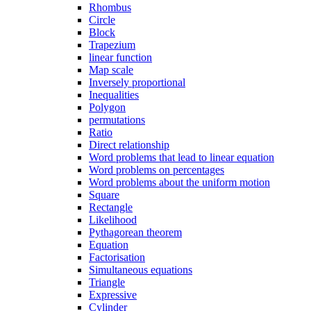
Rhombus
Circle
Block
Trapezium
linear function
Map scale
Inversely proportional
Inequalities
Polygon
permutations
Ratio
Direct relationship
Word problems that lead to linear equation
Word problems on percentages
Word problems about the uniform motion
Square
Rectangle
Likelihood
Pythagorean theorem
Equation
Factorisation
Simultaneous equations
Triangle
Expressive
Cylinder