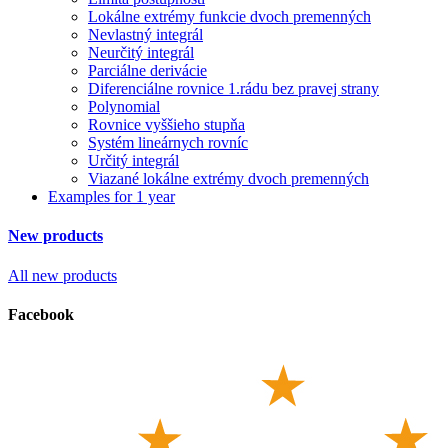
Lokálne extrémy funkcie dvoch premenných
Nevlastný integrál
Neurčitý integrál
Parciálne derivácie
Diferenciálne rovnice 1.rádu bez pravej strany
Polynomial
Rovnice vyššieho stupňa
Systém lineárnych rovníc
Určitý integrál
Viazané lokálne extrémy dvoch premenných
Examples for 1 year
New products
All new products
Facebook