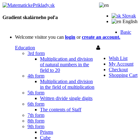
Slovak
Gradient skalárneho poľa
English
Basic
Welcome visitor you can
login
or
create an account.
Education
3rd form
Wish List
Multiplication and division
My Account
of natural numbers in the
Checkout
field to 20
Shopping Cart
4th form
Multiplication and division
in the field of multiplication
5th form
Written divide single digits
6th form
The contents of Staff
7th form
8th form
9th form
Prisms
Cube