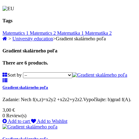
Tags
Matematics 1
Matematics 2
Matematika 1
Matematika 2
>
University education
>
Gradient skalárneho poľa
Gradient skalárneho poľa
There are 6 products.
Sort by
Gradient skalárneho poľa
Zadanie: Nech f(x,z)=x2y2 +x2z2+y2z2.Vypočítajte: b)grad f(A).
3,00 €
0
Review(s)
Add to cart
Add to Wishlist
Gradient skalárneho poľa