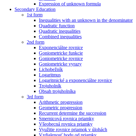
Expression of unknown formula
Secondary Education
1st form
Inequalities with an unknown in the denominator
Quadratic function
Quadratic inequalities
Combined inequalities
2nd form
Exponenciálne rovnice
Goniometricke funkcie
Goniometricke rovnice
Goniometricke vyrazy
Lichobežník
Logaritmus
Logaritmické a exponenciálne rovnice
Trojuholník
Obsah trojuholníka
3rd form
Arithmetic progression
Geometric progression
Recurrent determine the succession
Smernicová rovnica priamky
Všeobecná rovnica priamky
Využitie rovnice priamok v úlohách
Vzdialenosť bodu od priamky