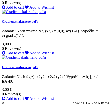
0
Review(s)
Add to cart
Add to Wishlist
Gradient skalárneho poľa
Zadanie: Nech z=4/x2+y2, (x,y) ≠ (0,0), a=(1,-1). Vypočítajte:
c) grad z(1,1).
3,00 €
0
Review(s)
Add to cart
Add to Wishlist
Gradient skalárneho poľa
Zadanie: Nech f(x,z)=x2y2 +x2z2+y2z2.Vypočítajte: b) [grad
f(A)]0.
3,00 €
0
Review(s)
Add to cart
Add to Wishlist
Showing 1 - 6 of 6 items