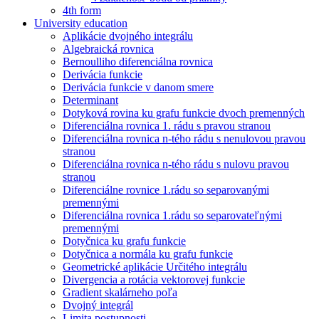
4th form
University education
Aplikácie dvojného integrálu
Algebraická rovnica
Bernoulliho diferenciálna rovnica
Derivácia funkcie
Derivácia funkcie v danom smere
Determinant
Dotyková rovina ku grafu funkcie dvoch premenných
Diferenciálna rovnica 1. rádu s pravou stranou
Diferenciálna rovnica n-tého rádu s nenulovou pravou
stranou
Diferenciálna rovnica n-tého rádu s nulovu pravou
stranou
Diferenciálne rovnice 1.rádu so separovanými
premennými
Diferenciálna rovnica 1.rádu so separovateľnými
premennými
Dotyčnica ku grafu funkcie
Dotyčnica a normála ku grafu funkcie
Geometrické aplikácie Určitého integrálu
Divergencia a rotácia vektorovej funkcie
Gradient skalárneho poľa
Dvojný integrál
Limita postupnosti