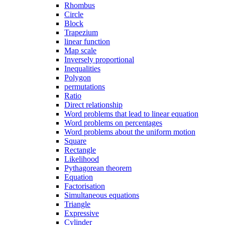
Rhombus
Circle
Block
Trapezium
linear function
Map scale
Inversely proportional
Inequalities
Polygon
permutations
Ratio
Direct relationship
Word problems that lead to linear equation
Word problems on percentages
Word problems about the uniform motion
Square
Rectangle
Likelihood
Pythagorean theorem
Equation
Factorisation
Simultaneous equations
Triangle
Expressive
Cylinder