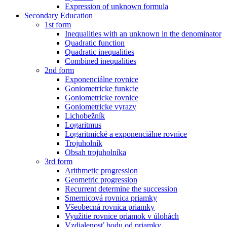
Expression of unknown formula
Secondary Education
1st form
Inequalities with an unknown in the denominator
Quadratic function
Quadratic inequalities
Combined inequalities
2nd form
Exponenciálne rovnice
Goniometricke funkcie
Goniometricke rovnice
Goniometricke vyrazy
Lichobežník
Logaritmus
Logaritmické a exponenciálne rovnice
Trojuholník
Obsah trojuholníka
3rd form
Arithmetic progression
Geometric progression
Recurrent determine the succession
Smernicová rovnica priamky
Všeobecná rovnica priamky
Využitie rovnice priamok v úlohách
Vzdialenosť bodu od priamky