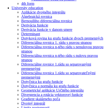
4th form
University education
Aplikácie dvojného integrálu
Algebraická rovnica
Bernoulliho diferenciálna rovnica
Derivácia funkcie
Derivácia funkcie v danom smere
Determinant
Dotyková rovina ku grafu funkcie dvoch premenných
Diferenciálna rovnica 1. rádu s pravou stranou
Diferenciálna rovnica n-tého rádu s nenulovou pravou
stranou
Diferenciálna rovnica n-tého rádu s nulovu pravou
stranou
Diferenciálne rovnice 1.rádu so separovanými
premennými
Diferenciálna rovnica 1.rádu so separovateľnými
premennými
Dotyčnica ku grafu funkcie
Dotyčnica a normála ku grafu funkcie
Geometrické aplikácie Určitého integrálu
Divergencia a rotácia vektorovej funkcie
Gradient skalárneho poľa
Dvojný integrál
Limita postupnosti