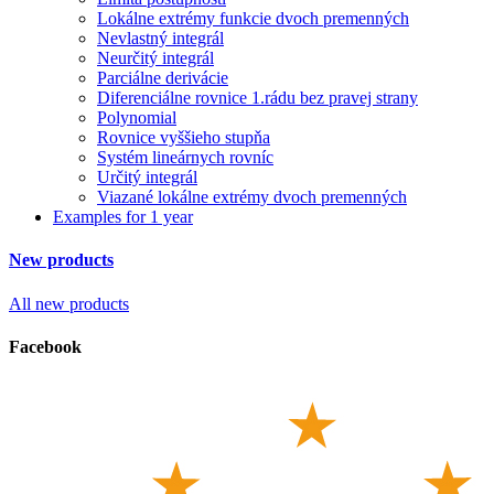
Lokálne extrémy funkcie dvoch premenných
Nevlastný integrál
Neurčitý integrál
Parciálne derivácie
Diferenciálne rovnice 1.rádu bez pravej strany
Polynomial
Rovnice vyššieho stupňa
Systém lineárnych rovníc
Určitý integrál
Viazané lokálne extrémy dvoch premenných
Examples for 1 year
New products
All new products
Facebook