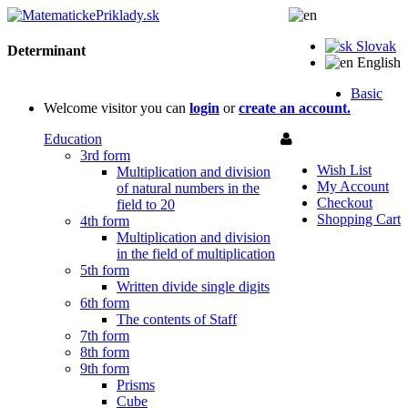
Slovak
Determinant
English
Basic
Welcome visitor you can
login
or
create an account.
Education
3rd form
Wish List
Multiplication and division
My Account
of natural numbers in the
Checkout
field to 20
Shopping Cart
4th form
Multiplication and division
in the field of multiplication
5th form
Written divide single digits
6th form
The contents of Staff
7th form
8th form
9th form
Prisms
Cube