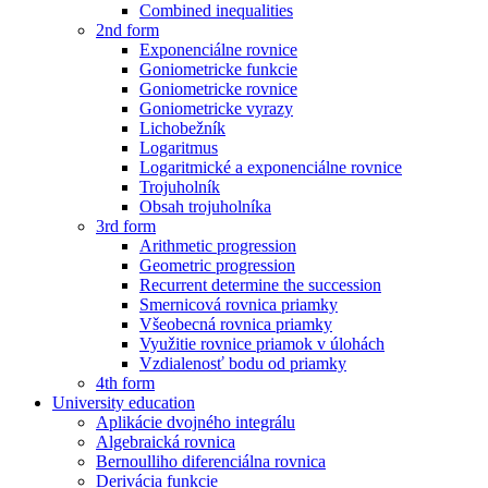
Combined inequalities
2nd form
Exponenciálne rovnice
Goniometricke funkcie
Goniometricke rovnice
Goniometricke vyrazy
Lichobežník
Logaritmus
Logaritmické a exponenciálne rovnice
Trojuholník
Obsah trojuholníka
3rd form
Arithmetic progression
Geometric progression
Recurrent determine the succession
Smernicová rovnica priamky
Všeobecná rovnica priamky
Využitie rovnice priamok v úlohách
Vzdialenosť bodu od priamky
4th form
University education
Aplikácie dvojného integrálu
Algebraická rovnica
Bernoulliho diferenciálna rovnica
Derivácia funkcie