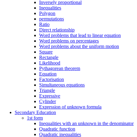
Inversely proportional
Inequalities
Polygon
permutations
Ratio
Direct relationship
Word problems that lead to linear equation
Word problems on percentages
Word problems about the uniform motion
Square
Rectangle
Likelihood
Pythagorean theorem
Equation
Factorisation
Simultaneous equations
Triangle
Expressive
Cylinder
Expression of unknown formula
Secondary Education
1st form
Inequalities with an unknown in the denominator
Quadratic function
Quadratic inequalities