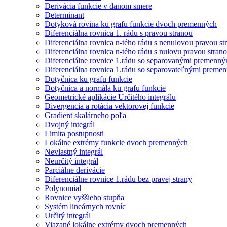
Derivácia funkcie v danom smere
Determinant
Dotyková rovina ku grafu funkcie dvoch premenných
Diferenciálna rovnica 1. rádu s pravou stranou
Diferenciálna rovnica n-tého rádu s nenulovou pravou st
Diferenciálna rovnica n-tého rádu s nulovu pravou stran
Diferenciálne rovnice 1.rádu so separovanými premenný
Diferenciálna rovnica 1.rádu so separovateľnými preme
Dotyčnica ku grafu funkcie
Dotyčnica a normála ku grafu funkcie
Geometrické aplikácie Určitého integrálu
Divergencia a rotácia vektorovej funkcie
Gradient skalárneho poľa
Dvojný integrál
Limita postupnosti
Lokálne extrémy funkcie dvoch premenných
Nevlastný integrál
Neurčitý integrál
Parciálne derivácie
Diferenciálne rovnice 1.rádu bez pravej strany
Polynomial
Rovnice vyššieho stupňa
Systém lineárnych rovníc
Určitý integrál
Viazané lokálne extrémy dvoch premenných