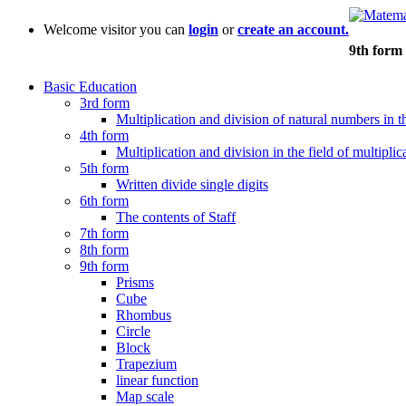
Welcome visitor you can
login
or
create an account.
9th form
Basic Education
3rd form
Multiplication and division of natural numbers in th
4th form
Multiplication and division in the field of multiplic
5th form
Written divide single digits
6th form
The contents of Staff
7th form
8th form
9th form
Prisms
Cube
Rhombus
Circle
Block
Trapezium
linear function
Map scale