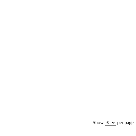
Show
per page