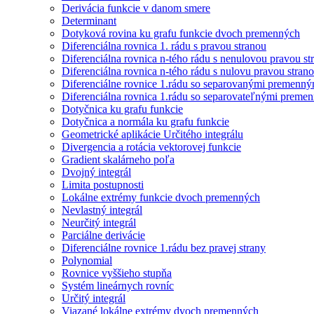
Derivácia funkcie v danom smere
Determinant
Dotyková rovina ku grafu funkcie dvoch premenných
Diferenciálna rovnica 1. rádu s pravou stranou
Diferenciálna rovnica n-tého rádu s nenulovou pravou st
Diferenciálna rovnica n-tého rádu s nulovu pravou stran
Diferenciálne rovnice 1.rádu so separovanými premenný
Diferenciálna rovnica 1.rádu so separovateľnými preme
Dotyčnica ku grafu funkcie
Dotyčnica a normála ku grafu funkcie
Geometrické aplikácie Určitého integrálu
Divergencia a rotácia vektorovej funkcie
Gradient skalárneho poľa
Dvojný integrál
Limita postupnosti
Lokálne extrémy funkcie dvoch premenných
Nevlastný integrál
Neurčitý integrál
Parciálne derivácie
Diferenciálne rovnice 1.rádu bez pravej strany
Polynomial
Rovnice vyššieho stupňa
Systém lineárnych rovníc
Určitý integrál
Viazané lokálne extrémy dvoch premenných