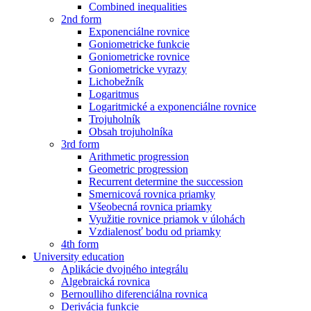
Combined inequalities
2nd form
Exponenciálne rovnice
Goniometricke funkcie
Goniometricke rovnice
Goniometricke vyrazy
Lichobežník
Logaritmus
Logaritmické a exponenciálne rovnice
Trojuholník
Obsah trojuholníka
3rd form
Arithmetic progression
Geometric progression
Recurrent determine the succession
Smernicová rovnica priamky
Všeobecná rovnica priamky
Využitie rovnice priamok v úlohách
Vzdialenosť bodu od priamky
4th form
University education
Aplikácie dvojného integrálu
Algebraická rovnica
Bernoulliho diferenciálna rovnica
Derivácia funkcie