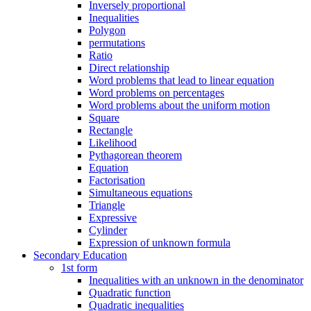
Inversely proportional
Inequalities
Polygon
permutations
Ratio
Direct relationship
Word problems that lead to linear equation
Word problems on percentages
Word problems about the uniform motion
Square
Rectangle
Likelihood
Pythagorean theorem
Equation
Factorisation
Simultaneous equations
Triangle
Expressive
Cylinder
Expression of unknown formula
Secondary Education
1st form
Inequalities with an unknown in the denominator
Quadratic function
Quadratic inequalities