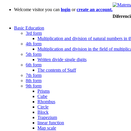
Welcome visitor you can
login
or
create an account.
Diferenc
Basic Education
3rd form
Multiplication and division of natural numbers in th
4th form
Multiplication and division in the field of multiplic
5th form
Written divide single digits
6th form
The contents of Staff
7th form
8th form
9th form
Prisms
Cube
Rhombus
Circle
Block
Trapezium
linear function
Map scale