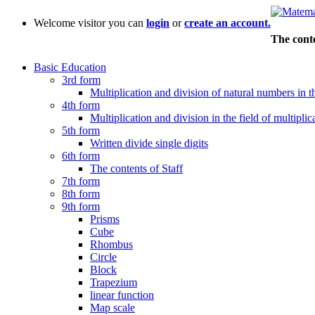
Welcome visitor you can
login
or
create an account.
The conte
Basic Education
3rd form
Multiplication and division of natural numbers in th
4th form
Multiplication and division in the field of multiplic
5th form
Written divide single digits
6th form
The contents of Staff
7th form
8th form
9th form
Prisms
Cube
Rhombus
Circle
Block
Trapezium
linear function
Map scale