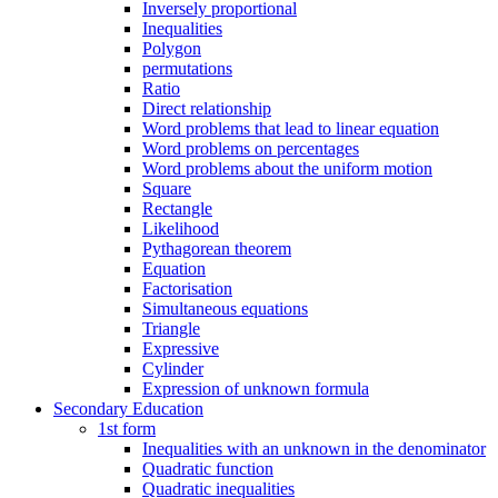
Inversely proportional
Inequalities
Polygon
permutations
Ratio
Direct relationship
Word problems that lead to linear equation
Word problems on percentages
Word problems about the uniform motion
Square
Rectangle
Likelihood
Pythagorean theorem
Equation
Factorisation
Simultaneous equations
Triangle
Expressive
Cylinder
Expression of unknown formula
Secondary Education
1st form
Inequalities with an unknown in the denominator
Quadratic function
Quadratic inequalities