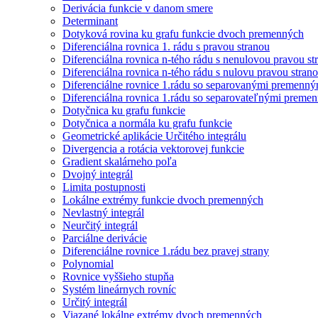
Derivácia funkcie v danom smere
Determinant
Dotyková rovina ku grafu funkcie dvoch premenných
Diferenciálna rovnica 1. rádu s pravou stranou
Diferenciálna rovnica n-tého rádu s nenulovou pravou st
Diferenciálna rovnica n-tého rádu s nulovu pravou stran
Diferenciálne rovnice 1.rádu so separovanými premenný
Diferenciálna rovnica 1.rádu so separovateľnými preme
Dotyčnica ku grafu funkcie
Dotyčnica a normála ku grafu funkcie
Geometrické aplikácie Určitého integrálu
Divergencia a rotácia vektorovej funkcie
Gradient skalárneho poľa
Dvojný integrál
Limita postupnosti
Lokálne extrémy funkcie dvoch premenných
Nevlastný integrál
Neurčitý integrál
Parciálne derivácie
Diferenciálne rovnice 1.rádu bez pravej strany
Polynomial
Rovnice vyššieho stupňa
Systém lineárnych rovníc
Určitý integrál
Viazané lokálne extrémy dvoch premenných