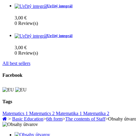
Určitý integrál
3,00 €
0
Review(s)
Určitý integrál
3,00 €
0
Review(s)
All best sellers
Facebook
Tags
Matematics 1
Matematics 2
Matematika 1
Matematika 2
>
Basic Education
>
6th form
>
The contents of Staff
>
Obsahy útvar