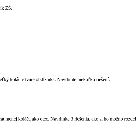
ník ZŠ.
ľký koláč v tvare obdĺžnika. Navrhnite niekoľko riešení.
rát menej koláča ako otec. Navrhnite 3 riešenia, ako si ho možno rozdel