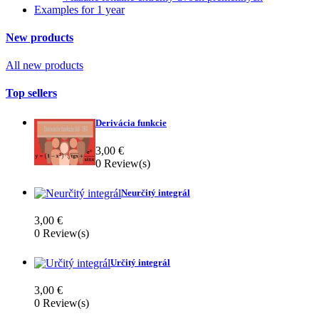
Examples for 1 year
New products
All new products
Top sellers
Derivácia funkcie
3,00 €
0
Review(s)
Neurčitý integrál
3,00 €
0
Review(s)
Určitý integrál
3,00 €
0
Review(s)