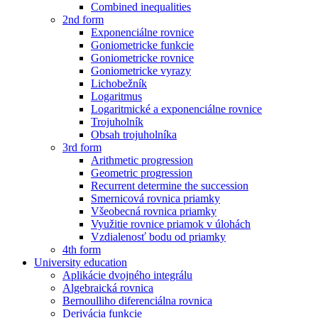
Combined inequalities
2nd form
Exponenciálne rovnice
Goniometricke funkcie
Goniometricke rovnice
Goniometricke vyrazy
Lichobežník
Logaritmus
Logaritmické a exponenciálne rovnice
Trojuholník
Obsah trojuholníka
3rd form
Arithmetic progression
Geometric progression
Recurrent determine the succession
Smernicová rovnica priamky
Všeobecná rovnica priamky
Využitie rovnice priamok v úlohách
Vzdialenosť bodu od priamky
4th form
University education
Aplikácie dvojného integrálu
Algebraická rovnica
Bernoulliho diferenciálna rovnica
Derivácia funkcie